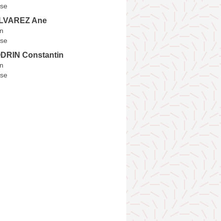
se
LVAREZ Ane
n
se
DRIN Constantin
n
se