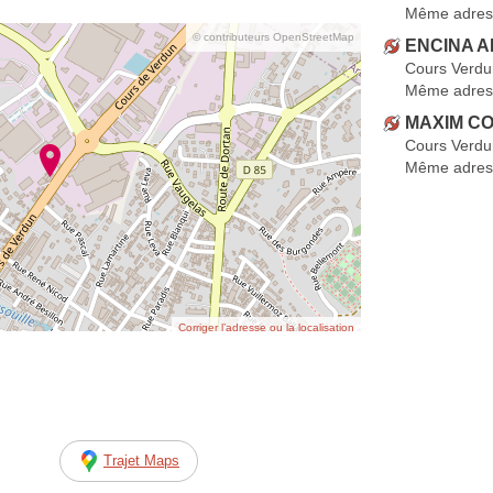
Même adres
© contributeurs OpenStreetMap
ENCINA A
Cours Verdu
Même adres
MAXIM CO
Cours Verdu
Même adres
Corriger l’adresse ou la localisation
Trajet Maps