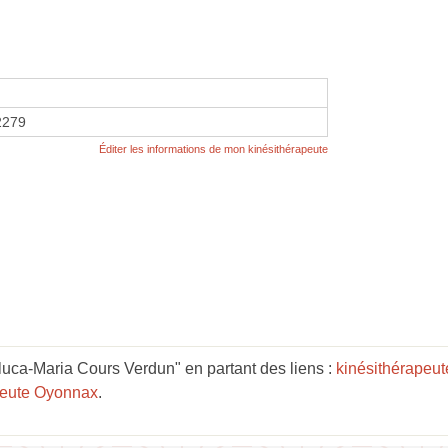
2279
Éditer les informations de mon kinésithérapeute
ca-Maria Cours Verdun" en partant des liens :
kinésithérapeu
peute Oyonnax
.