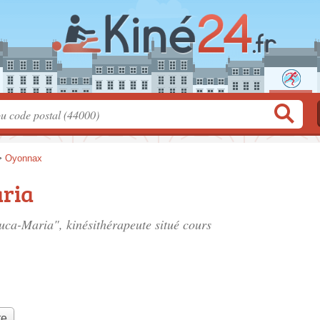
>
Oyonnax
ria
uca-Maria", kinésithérapeute situé
cours
te