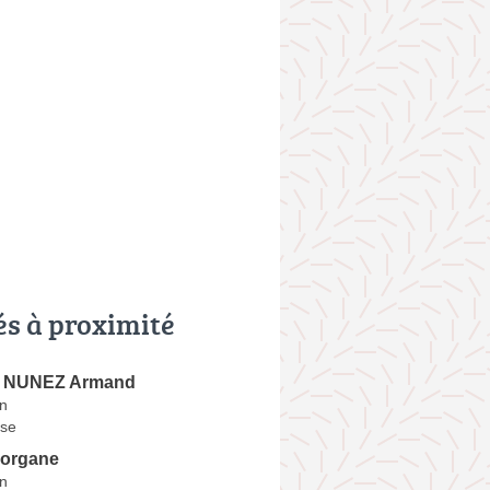
és à proximité
 NUNEZ Armand
n
se
organe
n