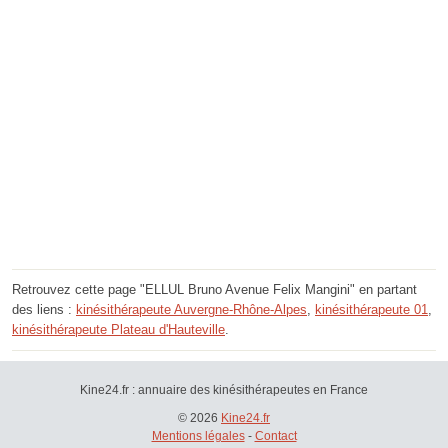
Retrouvez cette page "ELLUL Bruno Avenue Felix Mangini" en partant
des liens :
kinésithérapeute Auvergne-Rhône-Alpes
,
kinésithérapeute 01
,
kinésithérapeute Plateau d'Hauteville
.
Kine24.fr : annuaire des kinésithérapeutes en France
© 2026
Kine24.fr
Mentions légales
-
Contact