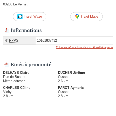
03200 Le Vernet
Trajet Waze
Trajet Maps
Informations
N°
RPPS
10101837432
Éditer les informations de mon kinésithérapeute
Kinés à proximité
DELHAYE Claire
DUCHER Jérôme
Rue de Busset
Cusset
Même adresse
2.6 km
CHARLES Céline
PAROT Aymeric
Vichy
Cusset
2.8 km
2.8 km