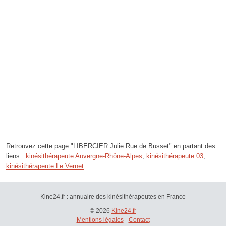
Retrouvez cette page "LIBERCIER Julie Rue de Busset" en partant des
liens :
kinésithérapeute Auvergne-Rhône-Alpes
,
kinésithérapeute 03
,
kinésithérapeute Le Vernet
.
Kine24.fr : annuaire des kinésithérapeutes en France
© 2026
Kine24.fr
Mentions légales
-
Contact