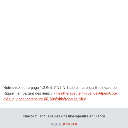
Retrouvez cette page "CONSTANTIN Tudorel-laurentiu Boulevard de
Riquier" en partant des liens :
kinésithérapeute Provence-Alpes-Côte
d'Azur
,
kinésithérapeute 06
,
kinésithérapeute Nice
.
Kine24.fr : annuaire des kinésithérapeutes en France
© 2026
Kine24.fr