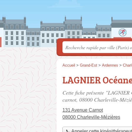
Accueil
>
Grand-Est
>
Ardennes
>
Charl
LAGNIER Océan
Cette fiche présente "LAGNIER 
carnot
, 08000 Charleville-Méziè
131 Avenue Carnot
08000 Charleville-Mézières
📞 Appeler cette kinésithérapeu