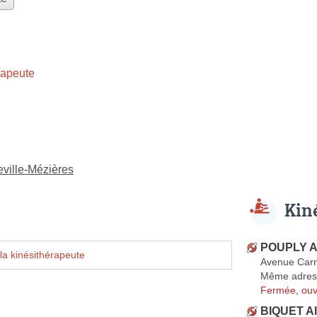
rapeute
eville-Mézières
Kin
POUPLY A
la kinésithérapeute
Avenue Car
Même adres
Fermée, ouv
BIQUET Al