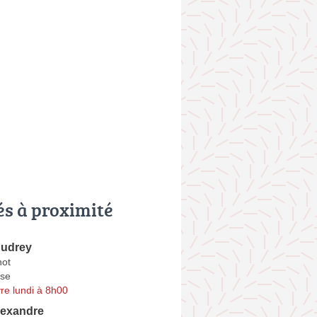
és à proximité
udrey
not
se
re lundi à 8h00
exandre