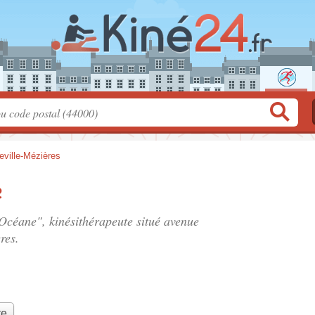
eville-Mézières
e
Océane", kinésithérapeute situé
avenue
res.
te