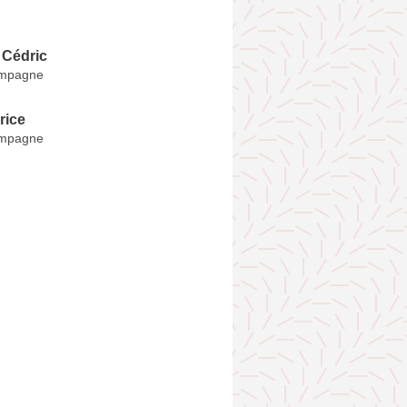
Cédric
mpagne
rice
mpagne