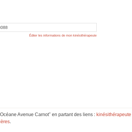
3088
Éditer les informations de mon kinésithérapeute
céane Avenue Carnot" en partant des liens :
kinésithérapeute
ières
.