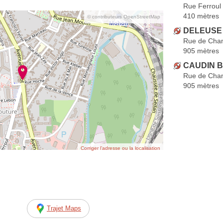
Rue Ferroul
410 mètres
© contributeurs OpenStreetMap
DELEUSE 
Rue de Cha
905 mètres
CAUDIN B
Rue de Cha
905 mètres
Corriger l’adresse ou la localisation
Trajet Maps