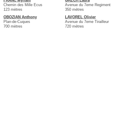
FRANC Myriam
GRECH Laura
Chemin des Mille Ecus
Avenue du 7eme Regiment
123 mètres
350 mètres
OBOZIAN Anthony
LAVOREL Olivier
Plan-de-Cuques
Avenue du 7eme Tirailleur
700 mètres
720 mètres