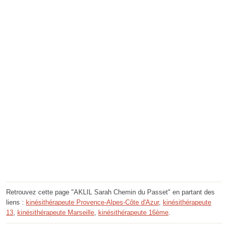
Retrouvez cette page "AKLIL Sarah Chemin du Passet" en partant des
liens :
kinésithérapeute Provence-Alpes-Côte d'Azur
,
kinésithérapeute
13
,
kinésithérapeute Marseille
,
kinésithérapeute 16ème
.