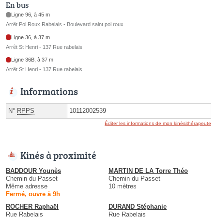
En bus
Ligne 96, à 45 m
Arrêt Pol Roux Rabelais - Boulevard saint pol roux
Ligne 36, à 37 m
Arrêt St Henri - 137 Rue rabelais
Ligne 36B, à 37 m
Arrêt St Henri - 137 Rue rabelais
Informations
N°
RPPS
10112002539
Éditer les informations de mon kinésithérapeute
Kinés à proximité
BADDOUR Younès
MARTIN DE LA Torre Théo
Chemin du Passet
Chemin du Passet
Même adresse
10 mètres
Fermé, ouvre à 9h
ROCHER Raphaël
DURAND Stéphanie
Rue Rabelais
Rue Rabelais