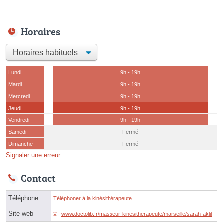
Horaires
Lundi
9h - 19h
Mardi
9h - 19h
Mercredi
9h - 19h
Jeudi
9h - 19h
Vendredi
9h - 19h
Samedi
Fermé
Dimanche
Fermé
Signaler une erreur
Contact
Téléphone
Téléphoner à la kinésithérapeute
Site web
www.doctolib.fr/masseur-kinesitherapeute/marseille/sarah-aklil