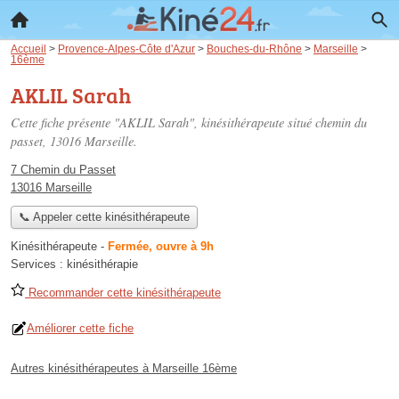
Accueil
>
Provence-Alpes-Côte d'Azur
>
Bouches-du-Rhône
>
Marseille
>
16ème
AKLIL Sarah
Cette fiche présente "AKLIL Sarah", kinésithérapeute situé
chemin du
passet
, 13016 Marseille.
7 Chemin du Passet
13016 Marseille
📞 Appeler cette kinésithérapeute
Kinésithérapeute
-
Fermée, ouvre à 9h
Services :
kinésithérapie
Recommander cette kinésithérapeute
Améliorer cette fiche
Autres kinésithérapeutes à Marseille 16ème