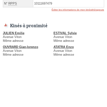
N°
RPPS
10111697479
Éditer les informations de mon kinésithérapeute
Kinés à proximité
JULIEN Emilie
ESTIVAL Sylvie
Avenue Viton
Avenue Viton
Même adresse
Même adresse
OUVRARD Gian-lorenzo
ATATRA Enzo
Avenue Viton
Avenue Viton
Même adresse
Même adresse