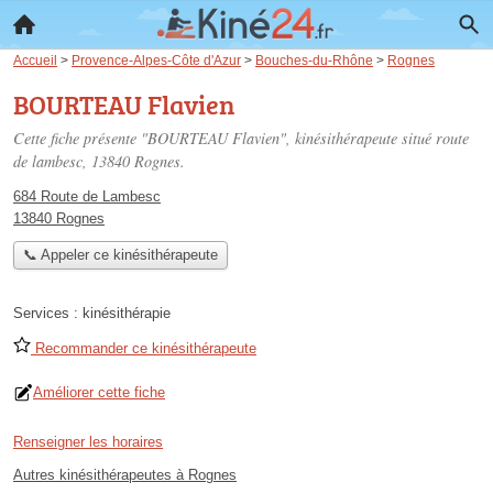
Accueil
>
Provence-Alpes-Côte d'Azur
>
Bouches-du-Rhône
>
Rognes
BOURTEAU Flavien
Cette fiche présente "BOURTEAU Flavien", kinésithérapeute situé
route
de lambesc
, 13840 Rognes.
684 Route de Lambesc
13840 Rognes
📞 Appeler ce kinésithérapeute
Services :
kinésithérapie
Recommander ce kinésithérapeute
Améliorer cette fiche
Renseigner les horaires
Autres kinésithérapeutes à Rognes