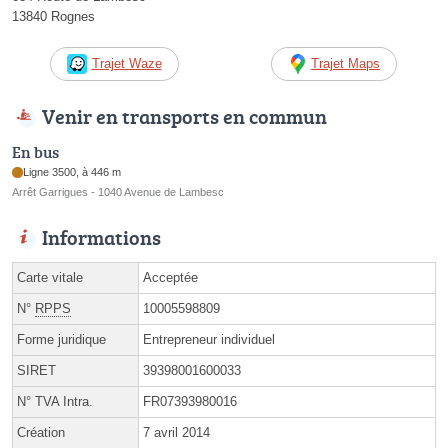
13840 Rognes
Trajet Waze
Trajet Maps
Venir en transports en commun
En bus
Ligne 3500, à 446 m
Arrêt Garrigues - 1040 Avenue de Lambesc
Informations
Carte vitale
Acceptée
N°
RPPS
10005598809
Forme juridique
Entrepreneur individuel
SIRET
39398001600033
N° TVA Intra.
FR07393980016
Création
7 avril 2014