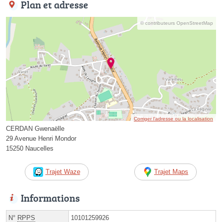
Plan et adresse
© contributeurs OpenStreetMap
Corriger l’adresse ou la localisation
CERDAN Gwenaëlle
29 Avenue Henri Mondor
15250 Naucelles
Trajet Waze
Trajet Maps
Informations
N°
RPPS
10101259926