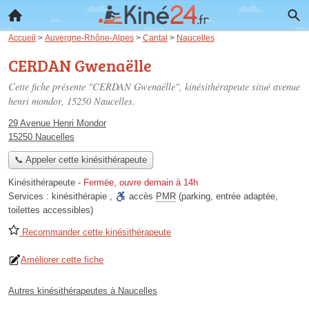
Accueil
>
Auvergne-Rhône-Alpes
>
Cantal
>
Naucelles
CERDAN Gwenaëlle
Cette fiche présente "CERDAN Gwenaëlle", kinésithérapeute situé
avenue
henri mondor
, 15250 Naucelles.
29 Avenue Henri Mondor
15250 Naucelles
📞 Appeler cette kinésithérapeute
Kinésithérapeute
-
Fermée, ouvre demain à 14h
Services :
kinésithérapie
,
accès
PMR
(parking, entrée adaptée,
toilettes accessibles)
Recommander cette kinésithérapeute
Améliorer cette fiche
Autres kinésithérapeutes à Naucelles