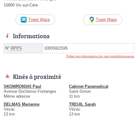
15800 Vic-sur-Cère
Trajet Waze
Trajet Maps
Informations
N°
RPPS
10005922595
Éditer les informations de mon kinésithérapeute
Kinés à proximité
SKOWRONSKI Paul
Cabinet Paramedical
Avenue Duchesse Fontanges
Saint-Simon
Même adresse
11 km
DELMAS Marianne
TREUIL Sarah
Vézac
Vézac
13 km
13 km