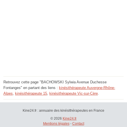
Retrouvez cette page "BACHOWSKI Sylwia Avenue Duchesse
Fontanges" en partant des liens :
kinésithérapeute Auvergne-Rhône-
Alpes
,
kinésithérapeute 15
,
kinésithérapeute Vic-sur-Cère
.
Kine24.fr : annuaire des kinésithérapeutes en France
© 2026
Kine24.fr
Mentions légales
-
Contact