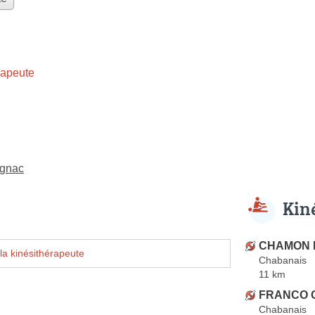
rapeute
ignac
Kin
CHAMON R
la kinésithérapeute
Chabanais
11 km
FRANCO Ga
Chabanais