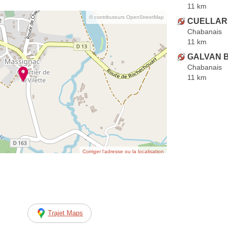
11 km
© contributeurs OpenStreetMap
CUELLAR 
Chabanais
11 km
GALVAN B
Chabanais
11 km
Corriger l’adresse ou la localisation
Trajet Maps