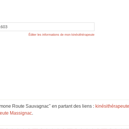
1603
Éditer les informations de mon kinésithérapeute
mone Route Sauvagnac" en partant des liens :
kinésithérapeut
peute Massignac
.