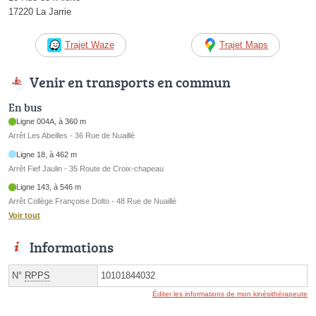
17220 La Jarrie
Trajet Waze
Trajet Maps
Venir en transports en commun
En bus
Ligne 004A, à 360 m
Arrêt Les Abeilles - 36 Rue de Nuaillé
Ligne 18, à 462 m
Arrêt Fief Jaulin - 35 Route de Croix-chapeau
Ligne 143, à 546 m
Arrêt Collège Françoise Dolto - 48 Rue de Nuaillé
Voir tout
Informations
N°
RPPS
10101844032
Éditer les informations de mon kinésithérapeute