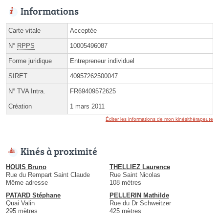
Informations
Carte vitale
Acceptée
N°
RPPS
10005496087
Forme juridique
Entrepreneur individuel
SIRET
40957262500047
N° TVA Intra.
FR69409572625
Création
1 mars 2011
Éditer les informations de mon kinésithérapeute
Kinés à proximité
HOUIS Bruno
THELLIEZ Laurence
Rue du Rempart Saint Claude
Rue Saint Nicolas
Même adresse
108 mètres
PATARD Stéphane
PELLERIN Mathilde
Quai Valin
Rue du Dr Schweitzer
295 mètres
425 mètres