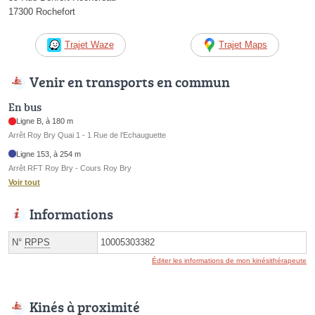
17300 Rochefort
Trajet Waze
Trajet Maps
Venir en transports en commun
En bus
Ligne B, à 180 m
Arrêt Roy Bry Quai 1 - 1 Rue de l’Echauguette
Ligne 153, à 254 m
Arrêt RFT Roy Bry - Cours Roy Bry
Voir tout
Informations
N°
RPPS
10005303382
Éditer les informations de mon kinésithérapeute
Kinés à proximité