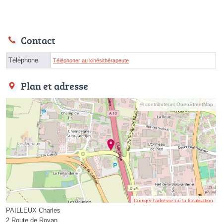
Contact
Téléphone
Téléphoner au kinésithérapeute
Plan et adresse
© contributeurs OpenStreetMap
Corriger l’adresse ou la localisation
PAILLEUX Charles
2 Route de Royan