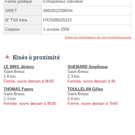
Forme juridique
Entrepreneur individuel
SIRET
49932522300034
N° TVA Intra.
FR25499325223
Création
1 octobre 2009
Éditer les informations de mon kinésithérapeute
Kinés à proximité
LE BRIS Jérémy
QUEMARD Angélique
Saint-Brieuc
Saint-Brieuc
1.8 km
2.3 km
Fermé, ouvre demain à 8h30
Fermée, ouvre demain à 9h
THOMAS Fanny
TOULLELAN Gilles
Saint-Brieuc
Saint-Brieuc
2.3 km
2.9 km
Fermée, ouvre demain à 8h30
Fermé, ouvre demain à 7h45