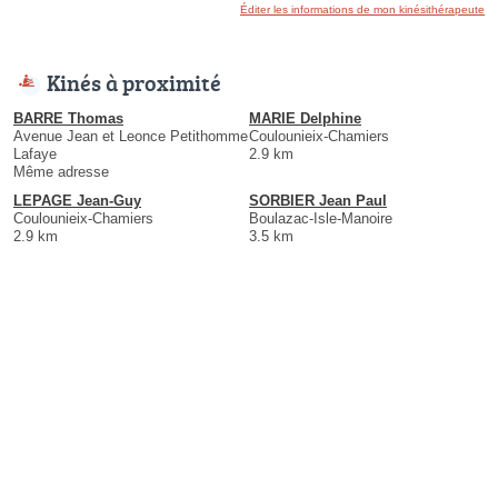
Éditer les informations de mon kinésithérapeute
Kinés à proximité
BARRE Thomas
MARIE Delphine
Avenue Jean et Leonce Petithomme
Coulounieix-Chamiers
Lafaye
2.9 km
Même adresse
LEPAGE Jean-Guy
SORBIER Jean Paul
Coulounieix-Chamiers
Boulazac-Isle-Manoire
2.9 km
3.5 km