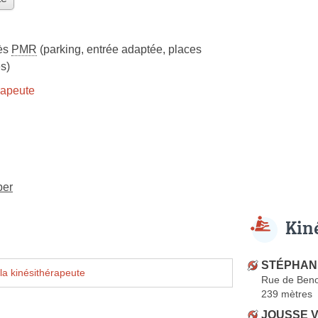
ès
PMR
(parking, entrée adaptée, places
s)
rapeute
per
Kin
STÉPHAN 
la kinésithérapeute
Rue de Ben
239 mètres
JOUSSE V