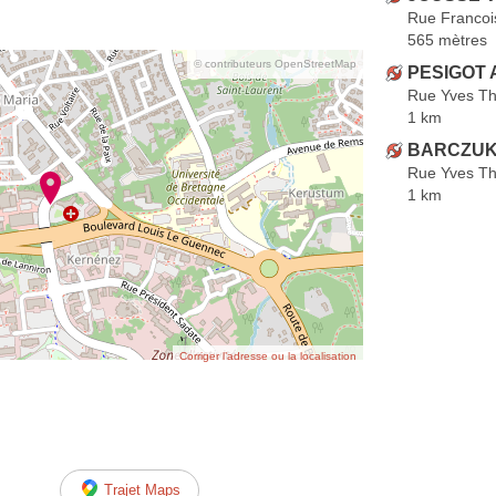
Rue Francoi
565 mètres
© contributeurs OpenStreetMap
PESIGOT A
Rue Yves Th
1 km
BARCZUK
Rue Yves Th
1 km
Corriger l’adresse ou la localisation
Trajet Maps