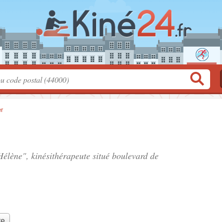
r
élène", kinésithérapeute situé
boulevard de
te