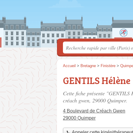
Accueil
>
Bretagne
>
Finistère
>
Quimpe
GENTILS Hélène
Cette fiche présente "GENTILS H
créach gwen
, 29000 Quimper.
4 Boulevard de Créach Gwen
29000 Quimper
📞 Appeler cette kinésithérapeu