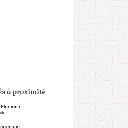
és à proximité
Florence
odet
éronique