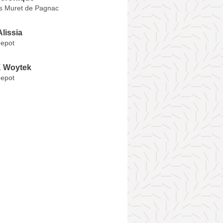
s Muret de Pagnac
lissia
epot
 Woytek
epot