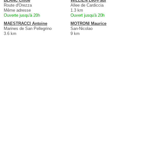
BLANC Chloé
WILLIEN Léo-Paul
Route d'Orezza
Allee de Cardiccia
Même adresse
1.3 km
Ouverte jusqu'à 20h
Ouvert jusqu'à 20h
MAESTRACCI Antoine
MOTRONI Maurice
Marines de San Pellegrino
San-Nicolao
3.6 km
9 km