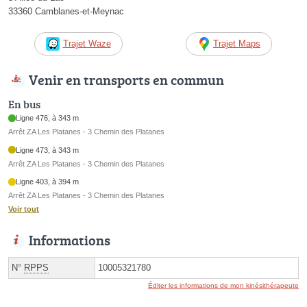
33360 Camblanes-et-Meynac
Trajet Waze
Trajet Maps
Venir en transports en commun
En bus
Ligne 476, à 343 m
Arrêt ZA Les Platanes - 3 Chemin des Platanes
Ligne 473, à 343 m
Arrêt ZA Les Platanes - 3 Chemin des Platanes
Ligne 403, à 394 m
Arrêt ZA Les Platanes - 3 Chemin des Platanes
Voir tout
Informations
N°
RPPS
10005321780
Éditer les informations de mon kinésithérapeute