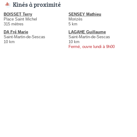
Kinés à proximité
BOISSET Terry
SENSEY Mathieu
Place Saint Michel
Morizès
315 mètres
5 km
DA Fré Marie
LAGAHE Guillaume
Saint-Martin-de-Sescas
Saint-Martin-de-Sescas
10 km
10 km
Fermé, ouvre lundi à 9h00