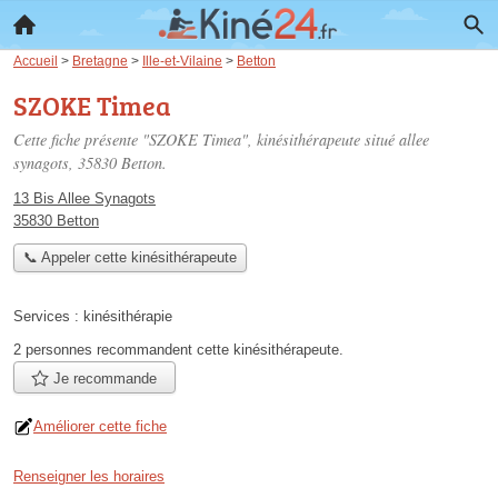
Accueil
>
Bretagne
>
Ille-et-Vilaine
>
Betton
SZOKE Timea
Cette fiche présente "SZOKE Timea", kinésithérapeute situé
allee
synagots
, 35830 Betton.
13 Bis Allee Synagots
35830 Betton
📞 Appeler cette kinésithérapeute
Services :
kinésithérapie
2 personnes
recommandent
cette kinésithérapeute.
Je recommande
Améliorer cette fiche
Renseigner les horaires