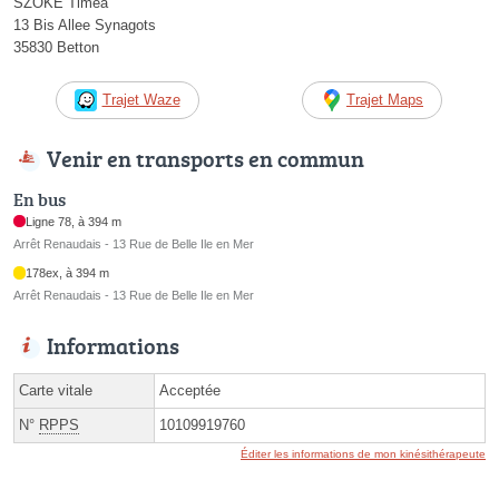
SZOKE Timea
13 Bis Allee Synagots
35830 Betton
Trajet Waze
Trajet Maps
Venir en transports en commun
En bus
Ligne 78, à 394 m
Arrêt Renaudais - 13 Rue de Belle Ile en Mer
178ex, à 394 m
Arrêt Renaudais - 13 Rue de Belle Ile en Mer
Informations
Carte vitale
Acceptée
N°
RPPS
10109919760
Éditer les informations de mon kinésithérapeute