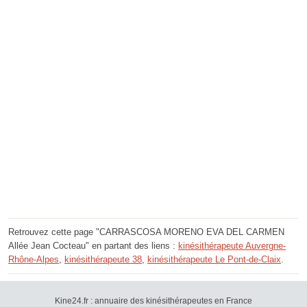
Retrouvez cette page "CARRASCOSA MORENO EVA DEL CARMEN
Allée Jean Cocteau" en partant des liens :
kinésithérapeute Auvergne-
Rhône-Alpes
,
kinésithérapeute 38
,
kinésithérapeute Le Pont-de-Claix
.
Kine24.fr : annuaire des kinésithérapeutes en France