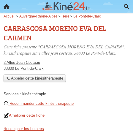
Accueil
>
Auvergne-Rhône-Alpes
>
Isère
>
Le Pont-de-Claix
CARRASCOSA MORENO EVA DEL
CARMEN
Cette fiche présente "CARRASCOSA MORENO EVA DEL CARMEN",
kinésithérapeute situé
allée jean cocteau
, 38800 Le Pont-de-Claix.
2 Allée Jean Cocteau
38800 Le Pont-de-Claix
📞 Appeler cette kinésithérapeute
Services :
kinésithérapie
Recommander cette kinésithérapeute
Améliorer cette fiche
Renseigner les horaires