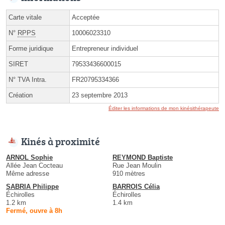
Carte vitale
Acceptée
N°
RPPS
10006023310
Forme juridique
Entrepreneur individuel
SIRET
79533436600015
N° TVA Intra.
FR20795334366
Création
23 septembre 2013
Éditer les informations de mon kinésithérapeute
Kinés à proximité
ARNOL Sophie
REYMOND Baptiste
Allée Jean Cocteau
Rue Jean Moulin
Même adresse
910 mètres
SABRIA Philippe
BARROIS Célia
Échirolles
Échirolles
1.2 km
1.4 km
Fermé, ouvre à 8h