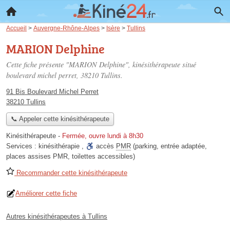
Accueil
>
Auvergne-Rhône-Alpes
>
Isère
>
Tullins
MARION Delphine
Cette fiche présente "MARION Delphine", kinésithérapeute situé
boulevard michel perret
, 38210 Tullins.
91 Bis Boulevard Michel Perret
38210 Tullins
📞 Appeler cette kinésithérapeute
Kinésithérapeute
-
Fermée, ouvre lundi à 8h30
Services :
kinésithérapie
,
accès
PMR
(parking, entrée adaptée,
places assises PMR, toilettes accessibles)
Recommander cette kinésithérapeute
Améliorer cette fiche
Autres kinésithérapeutes à Tullins