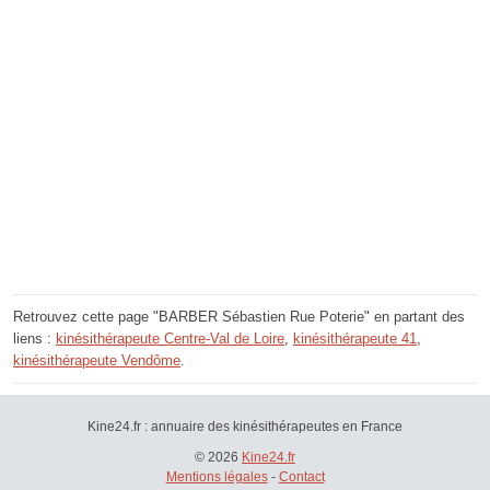
Retrouvez cette page "BARBER Sébastien Rue Poterie" en partant des
liens :
kinésithérapeute Centre-Val de Loire
,
kinésithérapeute 41
,
kinésithérapeute Vendôme
.
Kine24.fr : annuaire des kinésithérapeutes en France
© 2026
Kine24.fr
Mentions légales
-
Contact