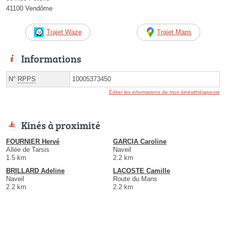
41100 Vendôme
Trajet Waze
Trajet Maps
Informations
N°
RPPS
10005373450
Éditer les informations de mon kinésithérapeute
Kinés à proximité
FOURNIER Hervé
GARCIA Caroline
Allée de Tarsis
Naveil
1.5 km
2.2 km
BRILLARD Adeline
LACOSTE Camille
Naveil
Route du Mans
2.2 km
2.2 km