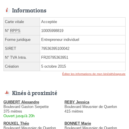
Informations
Carte vitale
Acceptée
N°
RPPS
10005998819
Forme juridique
Entrepreneur individuel
SIRET
79536395100042
N° TVA Intra.
FR20795363951
Création
5 octobre 2015
Éditer les informations de mon kinésithérapeute
Kinés à proximité
GUIBERT Alexandre
REBY Jessica
Boulevard Gaston Serpette
Boulevard Meusnier de Querlon
375 mètres
415 mètres
Ouvert jusqu'à 20h
ROUXEL Théo
BONNET Marie
Boulevard Meusnier de Querlon
Boulevard Meusnier de Querlon