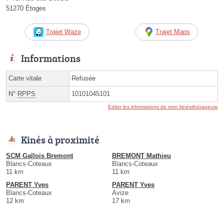
51270 Étoges
Trajet Waze
Trajet Maps
Informations
Carte vitale
Refusée
N°
RPPS
10101045101
Éditer les informations de mon kinésithérapeute
Kinés à proximité
SCM Gallois Bremont
BREMONT Mathieu
Blancs-Coteaux
Blancs-Coteaux
11 km
11 km
PARENT Yves
PARENT Yves
Blancs-Coteaux
Avize
12 km
17 km