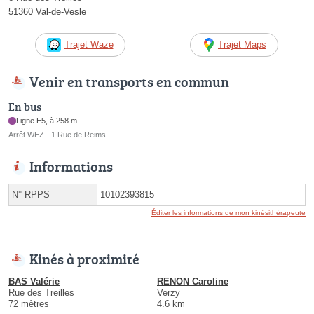
51360 Val-de-Vesle
Trajet Waze
Trajet Maps
Venir en transports en commun
En bus
Ligne E5, à 258 m
Arrêt WEZ - 1 Rue de Reims
Informations
N°
RPPS
10102393815
Éditer les informations de mon kinésithérapeute
Kinés à proximité
BAS Valérie
RENON Caroline
Rue des Treilles
Verzy
72 mètres
4.6 km