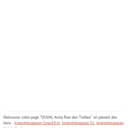
Retrouvez cette page "DUVAL Anna Rue des Treilles" en partant des
liens :
kinésithérapeute Grand-Est
,
kinésithérapeute 51
,
kinésithérapeute