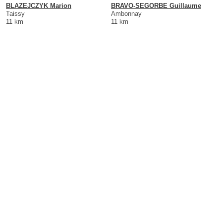
BLAZEJCZYK Marion
BRAVO-SEGORBE Guillaume
Taissy
Ambonnay
11 km
11 km