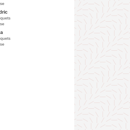
se
ric
iquets
se
a
iquets
se