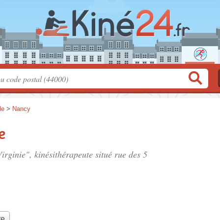
le
>
Nancy
e
rginie", kinésithérapeute situé
rue des 5
te