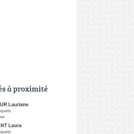
és à proximité
R Lauriane
iquets
se
NT Laura
iquets