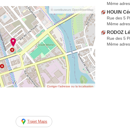
Même adres
© contributeurs OpenStreetMap
HOUIN Céd
Rue des 5 P
Même adres
RODOZ Lé
Rue des 5 P
Même adres
Corriger l’adresse ou la localisation
Trajet Maps