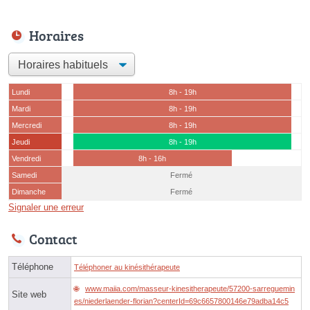
Horaires
Lundi
8h - 19h
Mardi
8h - 19h
Mercredi
8h - 19h
Jeudi
8h - 19h
Vendredi
8h - 16h
Samedi
Fermé
Dimanche
Fermé
Signaler une erreur
Contact
Téléphone
Téléphoner au kinésithérapeute
www.maiia.com/masseur-kinesitherapeute/57200-sarreguemin
Site web
es/niederlaender-florian?centerId=69c6657800146e79adba14c5