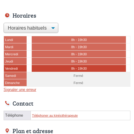
Horaires
Lundi
8h - 19h30
Mardi
8h - 19h30
Mercredi
8h - 19h30
Jeudi
8h - 19h30
Vendredi
8h - 19h30
Samedi
Fermé
Dimanche
Fermé
Signaler une erreur
Contact
Téléphone
Téléphoner au kinésithérapeute
Plan et adresse