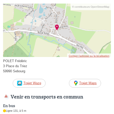
© contributeurs OpenStreetMap
Corriger l’adresse ou la localisation
POLET Frédéric
3 Place du Triez
59990 Sebourg
Trajet Waze
Trajet Maps
Venir en transports en commun
En bus
Ligne 131, à 5 m