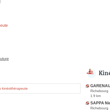
eute
uture
Kin
GARENAUX
 kinésithérapeute
Richebourg
1.9 km
SAPPA Ni
Richebourg