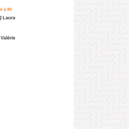
e à 8h
 Laura
alérie