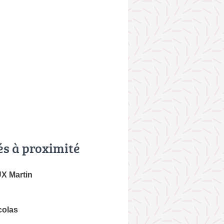
és à proximité
 Martin
colas