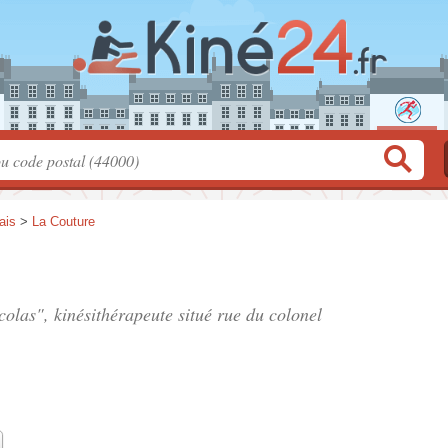
ais
>
La Couture
olas", kinésithérapeute situé
rue du colonel