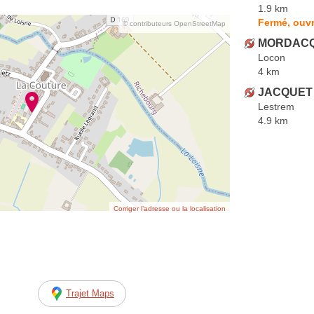
1.9 km
Fermé, ouvr
© contributeurs OpenStreetMap
MORDACQ
Locon
4 km
JACQUET V
Lestrem
4.9 km
Corriger l’adresse ou la localisation
Trajet Maps