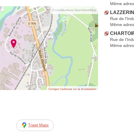
Même adres
© contributeurs OpenStreetMap
LAZZERIN
Rue de l'Ind
Même adres
CHARTOIR
Rue de l'Ind
Même adres
Corriger l’adresse ou la localisation
Trajet Maps