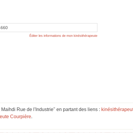
4660
Éditer les informations de mon kinésithérapeute
ihdi Rue de l'Industrie" en partant des liens :
kinésithérape
peute Courpière
.