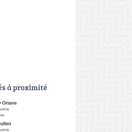
és à proximité
Oriane
ustrie
se
ulien
ustrie