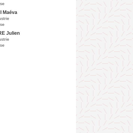
se
I Maéva
ustrie
se
E Julien
ustrie
se