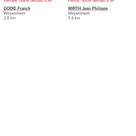
Fermée, ouvre demain à 8h
Fermé, ouvre demain à 8h
GODIE Franck
WIRTH Jean Philippe
Weyersheim
Weyersheim
2.8 km
3.4 km