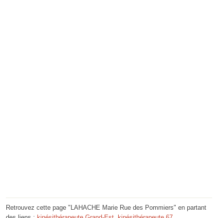
Retrouvez cette page "LAHACHE Marie Rue des Pommiers" en partant
des liens :
kinésithérapeute Grand-Est
,
kinésithérapeute 67
,