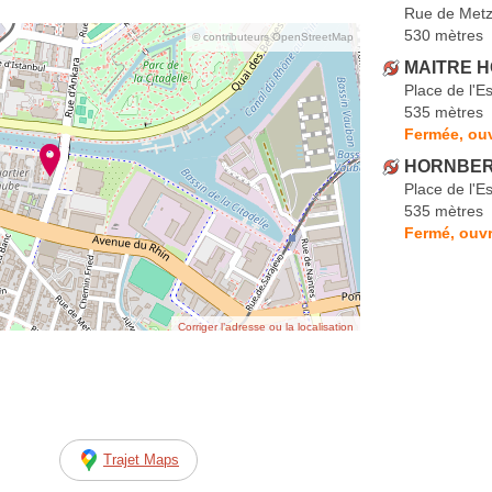
Rue de Metz
530 mètres
© contributeurs OpenStreetMap
MAITRE 
Place de l'E
535 mètres
Fermée, ou
HORNBERG
Place de l'E
535 mètres
Fermé, ouvr
Corriger l’adresse ou la localisation
Trajet Maps