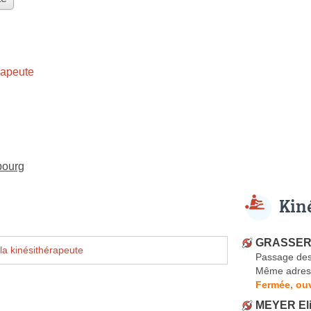
rapeute
bourg
Kin
GRASSER 
la kinésithérapeute
Passage des
Même adres
Fermée, ouv
MEYER El