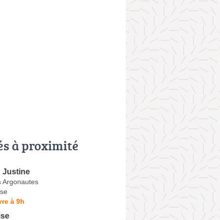
és à proximité
Justine
 Argonautes
se
re à 9h
ise