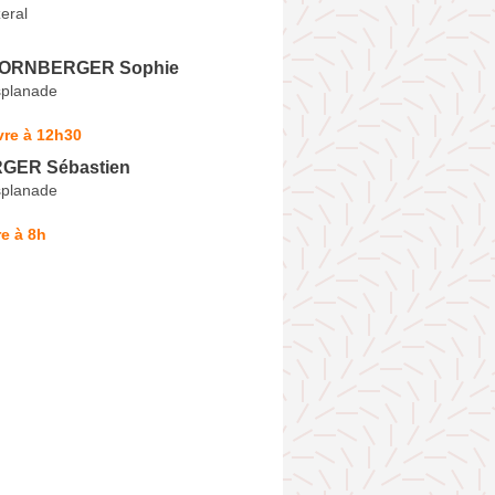
eral
HORNBERGER Sophie
splanade
vre à 12h30
ER Sébastien
splanade
e à 8h