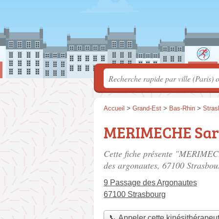
Accueil
>
Grand-Est
>
Bas-Rhin
>
Stras
MERIMECHE Sa
Cette fiche présente "MERIMEC
des argonautes
, 67100 Strasbou
9 Passage des Argonautes
67100 Strasbourg
📞 Appeler cette kinésithérapeu