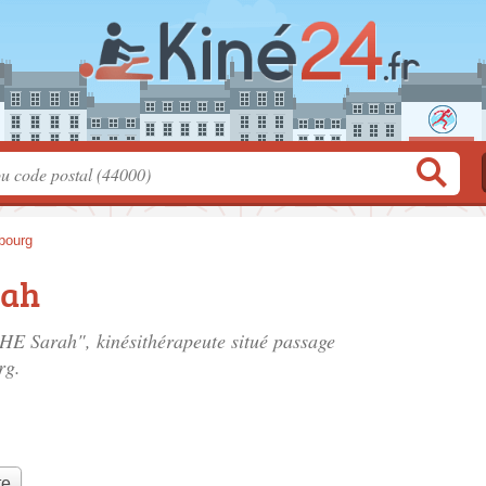
bourg
rah
HE Sarah", kinésithérapeute situé
passage
rg.
te