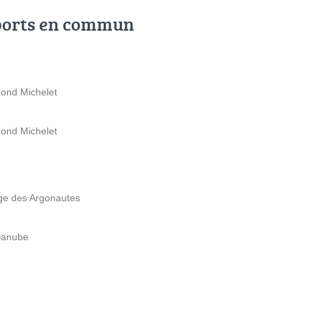
ports en commun
mond Michelet
mond Michelet
age des Argonautes
 Danube