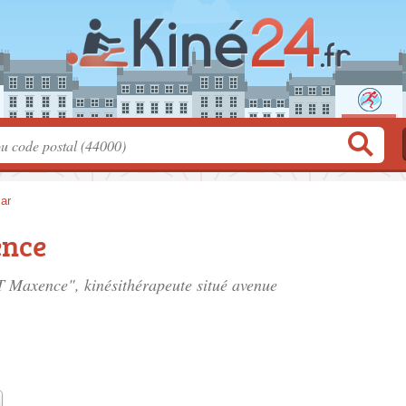
ar
ence
T Maxence", kinésithérapeute situé
avenue