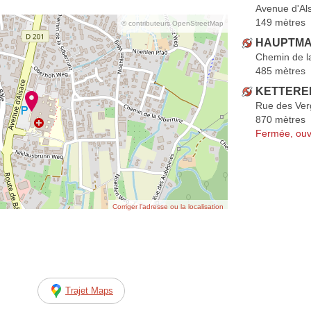
Avenue d'Al
149 mètres
© contributeurs OpenStreetMap
HAUPTMAN
Chemin de la
485 mètres
KETTERER
Rue des Ver
870 mètres
Fermée, ouv
Corriger l’adresse ou la localisation
Trajet Maps