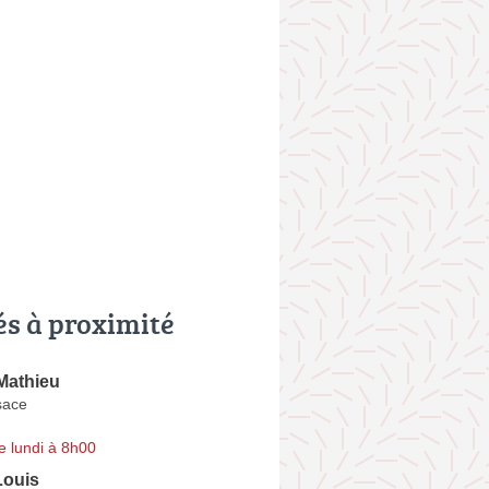
és à proximité
Mathieu
sace
e lundi à 8h00
ouis