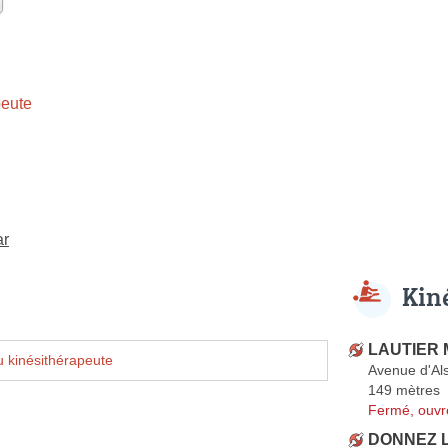
eute
ar
Kin
LAUTIER 
 kinésithérapeute
Avenue d'Al
149 mètres
Fermé, ouvr
DONNEZ L