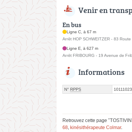
Venir en trans
En bus
Ligne C, à 67 m
Arrêt HOP SCHWEITZER - 83 Route 
Ligne E, à 627 m
Arrêt FRIBOURG - 19 Avenue de Fri
Informations
N°
RPPS
1011102
Retrouvez cette page "TOSTIVINT
68
,
kinésithérapeute Colmar
.