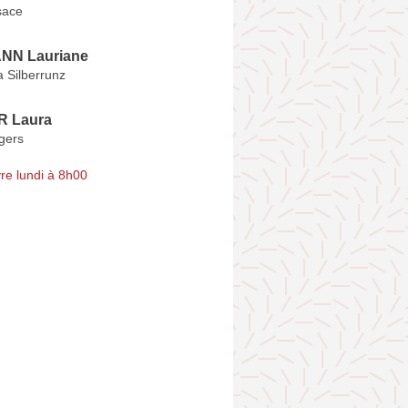
sace
N Lauriane
 Silberrunz
 Laura
gers
re lundi à 8h00