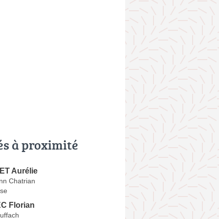
és à proximité
T Aurélie
n Chatrian
se
 Florian
uffach