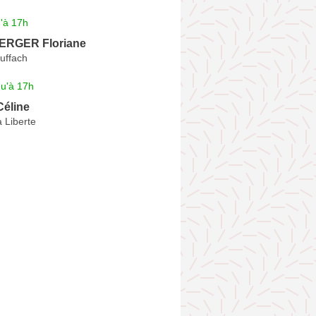
'à 17h
RGER Floriane
uffach
qu'à 17h
éline
 Liberte