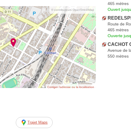
465 mètres
Ouvert jusqu
© contributeurs OpenStreetMap
REDELSPE
Route de Ro
465 mètres
Ouverte jus
CACHOT C
Avenue de la
550 mètres
Corriger l’adresse ou la localisation
Trajet Maps