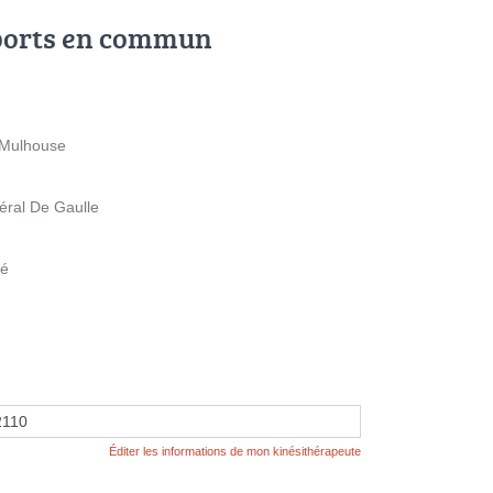
ports en commun
 Mulhouse
ral De Gaulle
té
2110
Éditer les informations de mon kinésithérapeute