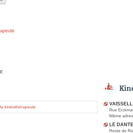
rapeute
ar
Kin
VAISSELLE
la kinésithérapeute
Rue Erckman
Même adres
LE DANTEC
Route de Ro