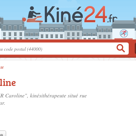
ar
line
 Caroline", kinésithérapeute situé
rue
ar.
te