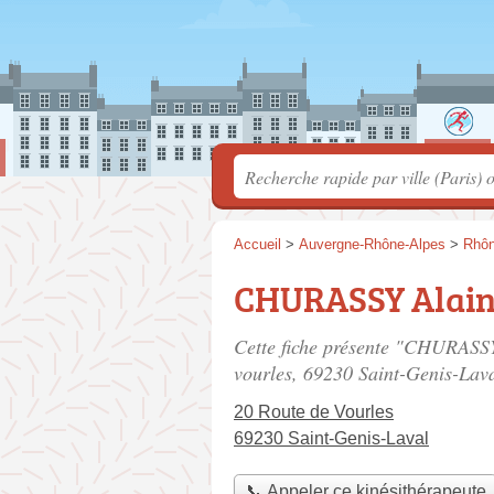
Accueil
>
Auvergne-Rhône-Alpes
>
Rhô
CHURASSY Alai
Cette fiche présente "CHURASSY
vourles
, 69230 Saint-Genis-Lava
20 Route de Vourles
69230 Saint-Genis-Laval
📞 Appeler ce kinésithérapeute