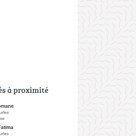
és à proximité
omane
urles
se
atima
urles