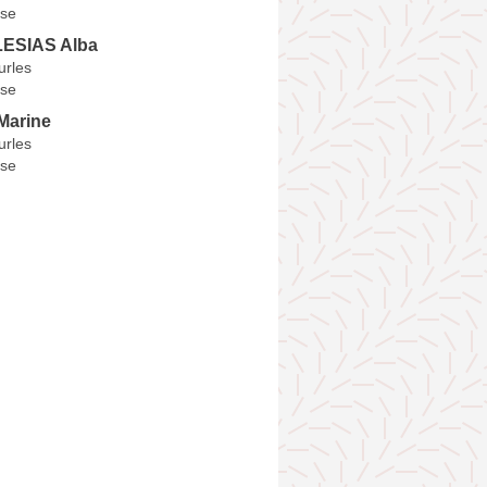
se
LESIAS Alba
urles
se
Marine
urles
se