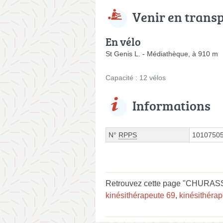
Venir en trans
En vélo
St Genis L. - Médiathèque, à 910 m
Capacité : 12 vélos
Informations
N°
RPPS
1010750
Retrouvez cette page "CHURASSY 
kinésithérapeute 69
,
kinésithéra