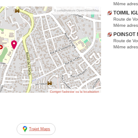
Même adres
© contributeurs OpenStreetMap
TOIMIL IG
Route de Vo
Même adres
POINSOT 
Route de Vo
Même adres
Corriger l’adresse ou la localisation
Trajet Maps