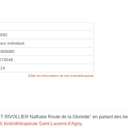
0582
eur individuel
4800060
274548
014
Éditer les informations de mon kinésithérapeute
 RIVOLLIER Nathalie Route de la Gloriette" en partant des lie
9
,
kinésithérapeute Saint-Laurent-d'Agny
.