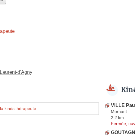
rapeute
-Laurent-d'Agny
Kin
VILLE Pau
la kinésithérapeute
Mornant
2.2 km
Fermée, ouv
GOUTAGNY