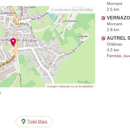
Mornant
2.5 km
© contributeurs OpenStreetMap
VERNAZOB
Mornant
2.8 km
AUTREL S
Orliénas
3.5 km
Fermée, ouv
Corriger l’adresse ou la localisation
e
Trajet Maps