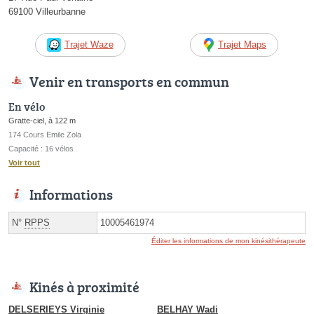
69100 Villeurbanne
Trajet Waze
Trajet Maps
Venir en transports en commun
En vélo
Gratte-ciel, à 122 m
174 Cours Emile Zola
Capacité : 16 vélos
Voir tout
Informations
N°
RPPS
10005461974
Éditer les informations de mon kinésithérapeute
Kinés à proximité
DELSERIEYS Virginie
BELHAY Wadi