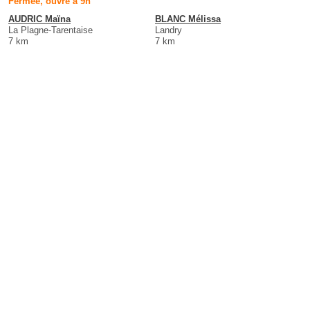
Fermée, ouvre à 9h
AUDRIC Maïna
BLANC Mélissa
La Plagne-Tarentaise
Landry
7 km
7 km