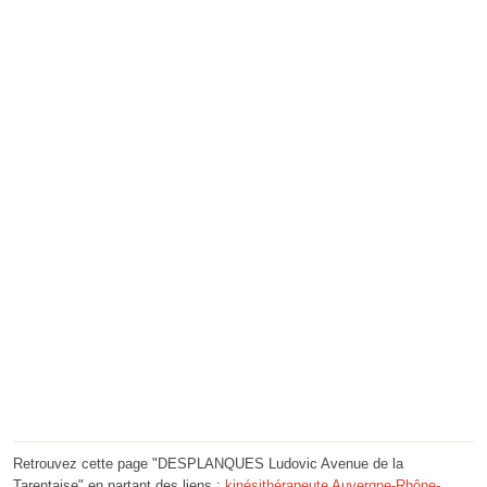
Retrouvez cette page "DESPLANQUES Ludovic Avenue de la
Tarentaise" en partant des liens :
kinésithérapeute Auvergne-Rhône-