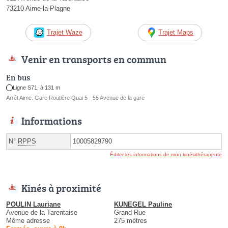
73210 Aime-la-Plagne
Trajet Waze
Trajet Maps
Venir en transports en commun
En bus
Ligne S71, à 131 m
Arrêt Aime. Gare Routière Quai 5 - 55 Avenue de la gare
Informations
N°
RPPS
10005829790
Éditer les informations de mon kinésithérapeute
Kinés à proximité
POULIN Lauriane
KUNEGEL Pauline
Avenue de la Tarentaise
Grand Rue
Même adresse
275 mètres