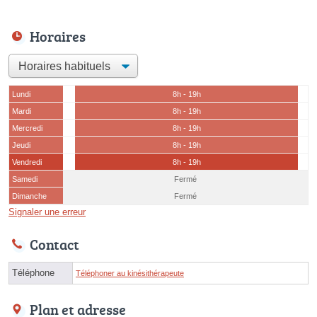
Horaires
Lundi
8h - 19h
Mardi
8h - 19h
Mercredi
8h - 19h
Jeudi
8h - 19h
Vendredi
8h - 19h
Samedi
Fermé
Dimanche
Fermé
Signaler une erreur
Contact
Téléphone
Téléphoner au kinésithérapeute
Plan et adresse