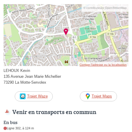
© contributeurs OpenStreetMap
Corriger l’adresse ou la localisation
LEHOUX Kevin
135 Avenue Jean Marie Michellier
73290 La Motte-Servolex
Trajet Waze
Trajet Maps
Venir en transports en commun
En bus
Ligne 302, à 124 m