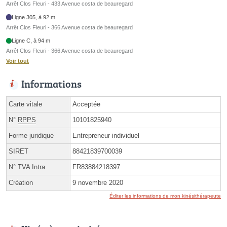
Arrêt Clos Fleuri - 433 Avenue costa de beauregard
Ligne 305, à 92 m
Arrêt Clos Fleuri - 366 Avenue costa de beauregard
Ligne C, à 94 m
Arrêt Clos Fleuri - 366 Avenue costa de beauregard
Voir tout
Informations
Carte vitale
Acceptée
N°
RPPS
10101825940
Forme juridique
Entrepreneur individuel
SIRET
88421839700039
N° TVA Intra.
FR83884218397
Création
9 novembre 2020
Éditer les informations de mon kinésithérapeute