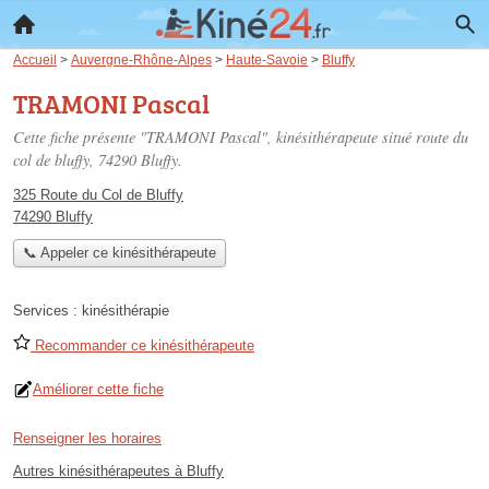
Accueil
>
Auvergne-Rhône-Alpes
>
Haute-Savoie
>
Bluffy
TRAMONI Pascal
Cette fiche présente "TRAMONI Pascal", kinésithérapeute situé
route du
col de bluffy
, 74290 Bluffy.
325 Route du Col de Bluffy
74290 Bluffy
📞 Appeler ce kinésithérapeute
Services :
kinésithérapie
Recommander ce kinésithérapeute
Améliorer cette fiche
Renseigner les horaires
Autres kinésithérapeutes à Bluffy