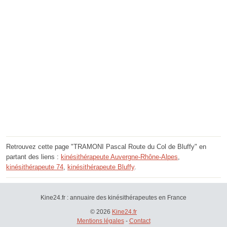
Retrouvez cette page "TRAMONI Pascal Route du Col de Bluffy" en
partant des liens :
kinésithérapeute Auvergne-Rhône-Alpes
,
kinésithérapeute 74
,
kinésithérapeute Bluffy
.
Kine24.fr : annuaire des kinésithérapeutes en France
© 2026
Kine24.fr
Mentions légales
-
Contact