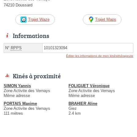
74210 Doussard
Trajet Waze
Trajet Maps
Informations
N°
RPPS
10101323094
Éditer les informations de mon kinésithérapeute
Kinés à proximité
SIMON Yannis
FOLIGUET Véronique
Zone Activite des Vernays
Zone Activite des Vernays
Même adresse
Même adresse
PORTAIS Maxime
BRAHIER Aline
Zone Activite des Vernays
Giez
111 mètres
2.4 km