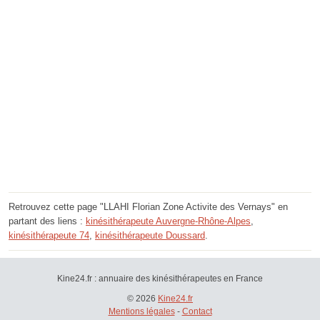
Retrouvez cette page "LLAHI Florian Zone Activite des Vernays" en
partant des liens :
kinésithérapeute Auvergne-Rhône-Alpes
,
kinésithérapeute 74
,
kinésithérapeute Doussard
.
Kine24.fr : annuaire des kinésithérapeutes en France
© 2026
Kine24.fr
Mentions légales
-
Contact