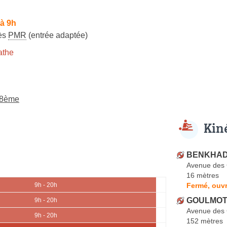
à 9h
ès
PMR
(entrée adaptée)
athe
s 8ème
Kin
BENKHAD
Avenue des
16 mètres
Fermé, ouvr
9h - 20h
GOULMOT-
9h - 20h
Avenue des
9h - 20h
152 mètres