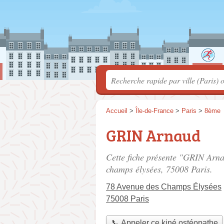
Accueil
>
Île-de-France
>
Paris
>
8ème
GRIN Arnaud
Cette fiche présente "GRIN Arna
champs élysées
, 75008 Paris.
78 Avenue des Champs Élysées
75008 Paris
📞 Appeler ce kiné ostéopathe