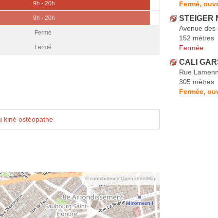
Fermé, ouvr
9h - 20h
STEIGER 
9h - 20h
Avenue des
Fermé
152 mètres
Fermée
Fermé
CALI GAR
Rue Lamenn
305 mètres
Fermée, ou
 kiné ostéopathe
© contributeurs OpenStreetMap