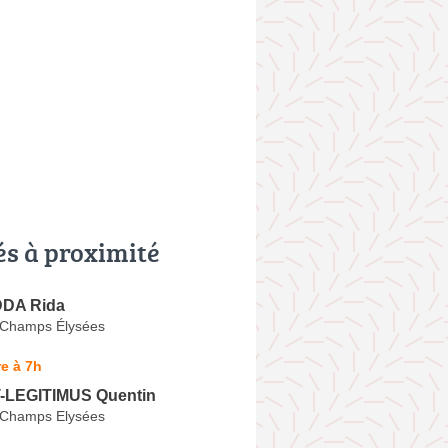
és à proximité
DA Rida
 Champs Élysées
e à 7h
LEGITIMUS Quentin
 Champs Elysées