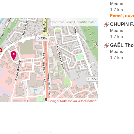
Meaux
1.7 km
Fermé, ouvr
© contributeurs OpenStreetMap
CHUPIN Fa
Meaux
1.7 km
GAËL Th
Meaux
1.7 km
Corriger l’adresse ou la localisation