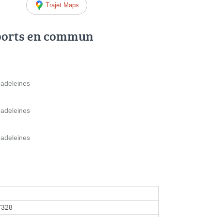
Trajet Maps
ports en commun
Madeleines
Madeleines
Madeleines
7328