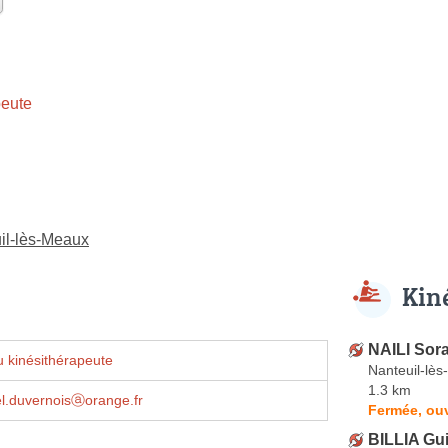
eute
uil-lès-Meaux
Kin
NAILI Sor
 kinésithérapeute
Nanteuil-lè
1.3 km
el.duvernoisⓐorange.fr
Fermée, ou
BILLIA Gu