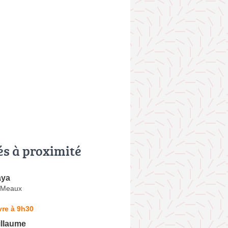
és à proximité
aya
s-Meaux
vre à 9h30
illaume