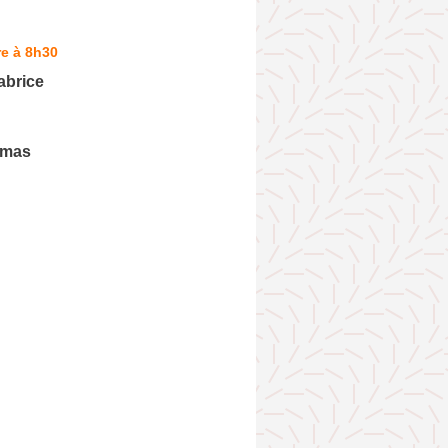
e à 8h30
brice
omas