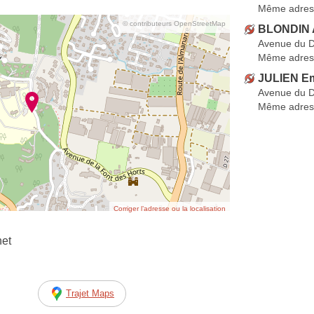
Même adres
© contributeurs OpenStreetMap
BLONDIN 
Avenue du D
Même adres
JULIEN Em
Avenue du D
Même adres
Corriger l’adresse ou la localisation
net
Trajet Maps