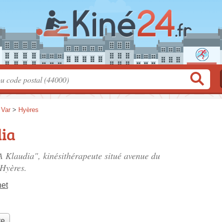
>
Var
>
Hyères
ia
 Klaudia", kinésithérapeute situé
avenue du
 Hyères.
net
te