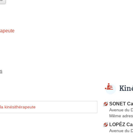
rapeute
es
Kin
SONET Ca
la kinésithérapeute
Avenue du D
Même adres
LOPÉZ Cam
Avenue du D