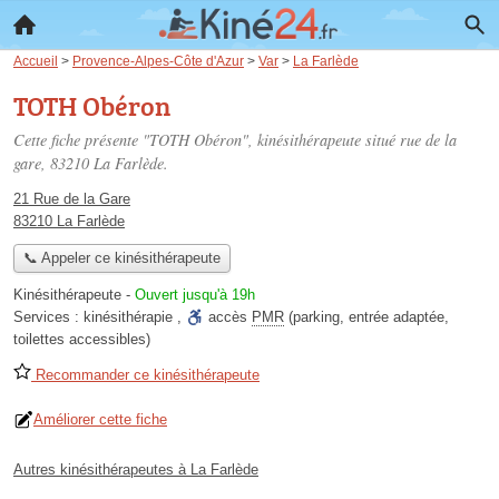
Accueil
>
Provence-Alpes-Côte d'Azur
>
Var
>
La Farlède
TOTH Obéron
Cette fiche présente "TOTH Obéron", kinésithérapeute situé
rue de la
gare
, 83210 La Farlède.
21 Rue de la Gare
83210 La Farlède
📞 Appeler ce kinésithérapeute
Kinésithérapeute
-
Ouvert jusqu'à 19h
Services :
kinésithérapie
,
accès
PMR
(parking, entrée adaptée,
toilettes accessibles)
Recommander ce kinésithérapeute
Améliorer cette fiche
Autres kinésithérapeutes à La Farlède