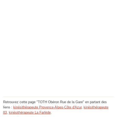
Retrouvez cette page "TOTH Obéron Rue de la Gare" en partant des
liens :
kinésithérapeute Provence-Alpes-Côte d'Azur
,
kinésithérapeute
83
,
kinésithérapeute La Farlède
.