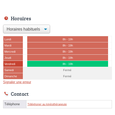
Horaires
Lundi
8h - 19h
Mardi
8h - 19h
Mercredi
8h - 19h
Jeudi
8h - 19h
Vendredi
8h - 19h
Samedi
Fermé
Dimanche
Fermé
Signaler une erreur
Contact
Téléphone
Téléphoner au kinésithérapeute