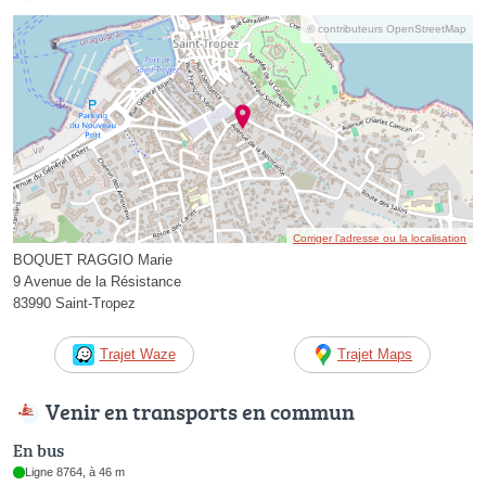
© contributeurs OpenStreetMap
Corriger l’adresse ou la localisation
BOQUET RAGGIO Marie
9 Avenue de la Résistance
83990 Saint-Tropez
Trajet Waze
Trajet Maps
Venir en transports en commun
En bus
Ligne 8764, à 46 m