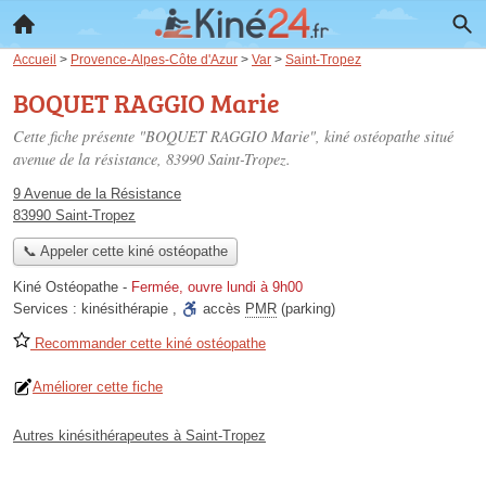
Accueil
>
Provence-Alpes-Côte d'Azur
>
Var
>
Saint-Tropez
BOQUET RAGGIO Marie
Cette fiche présente "BOQUET RAGGIO Marie", kiné ostéopathe situé
avenue de la résistance
, 83990 Saint-Tropez.
9 Avenue de la Résistance
83990 Saint-Tropez
📞 Appeler cette kiné ostéopathe
Kiné Ostéopathe
-
Fermée, ouvre lundi à 9h00
Services :
kinésithérapie
,
accès
PMR
(parking)
Recommander cette kiné ostéopathe
Améliorer cette fiche
Autres kinésithérapeutes à Saint-Tropez