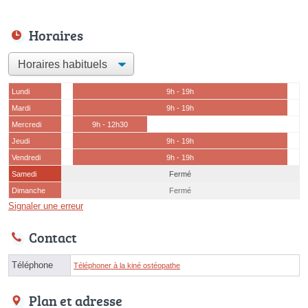
Horaires
Lundi
9h - 19h
Mardi
9h - 19h
Mercredi
9h - 12h30
Jeudi
9h - 19h
Vendredi
9h - 19h
Samedi
Fermé
Dimanche
Fermé
Signaler une erreur
Contact
Téléphone
Téléphoner à la kiné ostéopathe
Plan et adresse